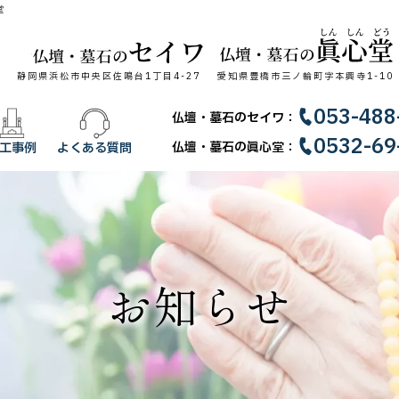
堂
静岡県浜松市中央区佐鳴台1丁目4-27
愛知県豊橋市三ノ輪町字本興寺1-10
053-488
仏壇・墓石のセイワ：
0532-69
仏壇・墓石の眞心堂：
工事例
よくある質問