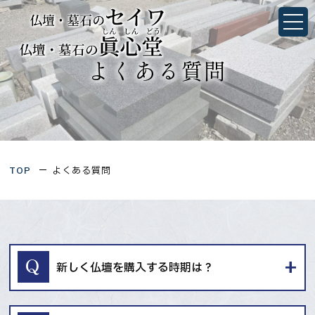
よくある質問｜墓石・仏壇のことなら静岡県浜松
市・愛知県豊橋市にあるセイワ／眞心堂
静岡県浜松市中央区佐鳴台1丁目4-27
愛知県豊橋市三ノ輪町字本興寺1-10
TOP
よくある質問
TOP
当社について
会社概要
新しく仏壇を購入する時期は？
墓石シミュレーション
想いを形にするお墓づくり