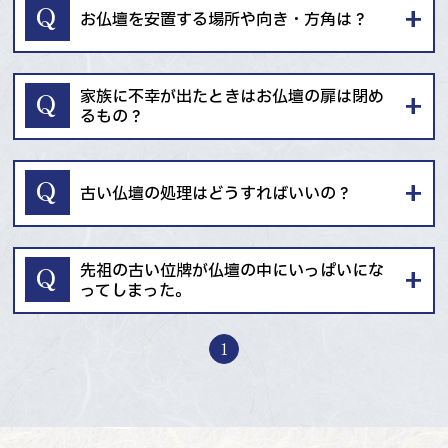
お仏壇を安置する場所や向き・方角は？
安心のお墓じまい・修繕リフォーム
お墓に文字を刻む大切な想い
家族に不幸が出たときはお仏壇の扉は閉め
遺品整理
るもの？
ご先祖さまを想う仏壇・仏具
神さまをお迎えする神壇と神具
古い仏壇の処理はどうすればいいの？
施工事例
先祖の古い位牌が仏壇の中にいっぱいにな
お知らせ
ってしまった。
ブログ
1
よくある質問
お問い合わせ