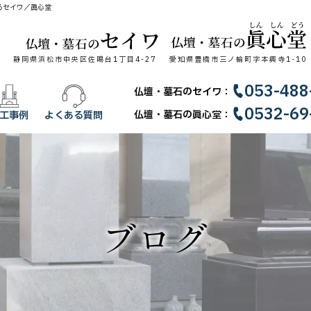
るセイワ／眞心堂
静岡県浜松市中央区佐鳴台1丁目4-27
愛知県豊橋市三ノ輪町字本興寺1-10
053-488
仏壇・墓石のセイワ：
0532-69
仏壇・墓石の眞心堂：
工事例
よくある質問