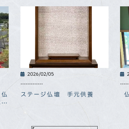
2026/02/05
-------------
-----
 仏
ステージ仏壇 手元供養
墓じ